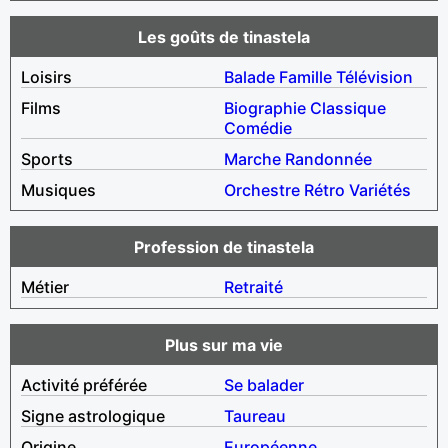
Les goûts de tinastela
Loisirs
Balade
Famille
Télévision
Films
Biographie
Classique
Comédie
Sports
Marche
Randonnée
Musiques
Orchestre
Rétro
Variétés
Profession de tinastela
Métier
Retraité
Plus sur ma vie
Activité préférée
Se balader
Signe astrologique
Taureau
Origine
Européenne