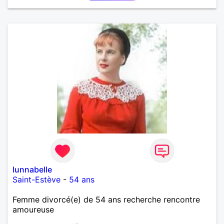
lunnabelle
Saint-Estève
-
54 ans
Femme divorcé(e) de 54 ans recherche rencontre
amoureuse