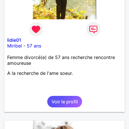
lidie01
Miribel
-
57 ans
Femme divorcé(e) de 57 ans recherche rencontre
amoureuse
A la recherche de l'ame soeur.
Voir le profil