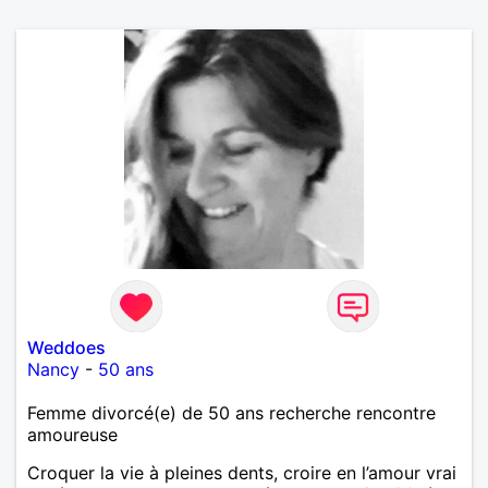
Weddoes
Nancy
-
50 ans
Femme divorcé(e) de 50 ans recherche rencontre
amoureuse
Croquer la vie à pleines dents, croire en l’amour vrai