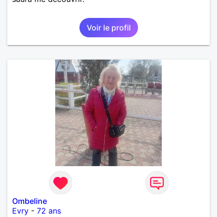
Voir le profil
Ombeline
Evry
-
72 ans