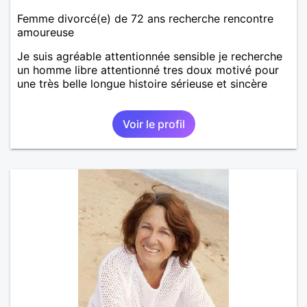
Femme divorcé(e) de 72 ans recherche rencontre
amoureuse
Je suis agréable attentionnée sensible je recherche
un homme libre attentionné tres doux motivé pour
une très belle longue histoire sérieuse et sincère
Voir le profil