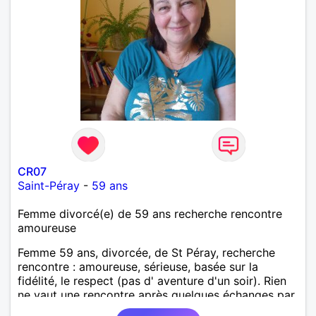
CR07
Saint-Péray
-
59 ans
Femme divorcé(e) de 59 ans recherche rencontre
amoureuse
Femme 59 ans, divorcée, de St Péray, recherche
rencontre : amoureuse, sérieuse, basée sur la
fidélité, le respect (pas d' aventure d'un soir). Rien
ne vaut une rencontre après quelques échanges par
messages pour savoir si il y a un feeling entre les