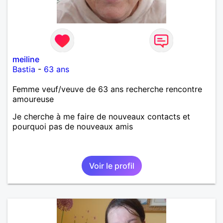
meiline
Bastia
-
63 ans
Femme veuf/veuve de 63 ans recherche rencontre
amoureuse
Je cherche à me faire de nouveaux contacts et
pourquoi pas de nouveaux amis
Voir le profil