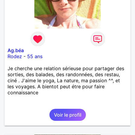
Ag.béa
Rodez
-
55 ans
Je cherche une relation sérieuse pour partager des
sorties, des balades, des randonnées, des restau,
ciné . J'aime le yoga, La nature, ma passion ^^, et
les voyages. A bientot peut étre pour faire
connaissance
Voir le profil