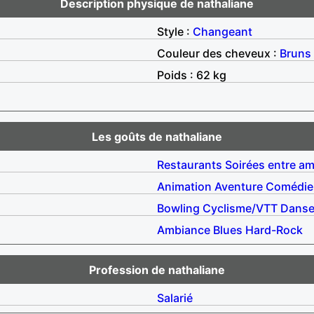
Description physique de nathaliane
Style :
Changeant
Couleur des cheveux :
Bruns
Poids : 62 kg
Les goûts de nathaliane
Restaurants
Soirées entre am
Animation
Aventure
Comédie
Bowling
Cyclisme/VTT
Dans
Ambiance
Blues
Hard-Rock
Profession de nathaliane
Salarié