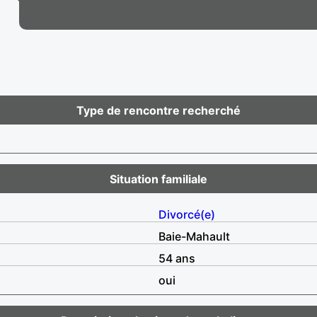
Type de rencontre recherché
Situation familiale
Divorcé(e)
Baie-Mahault
54 ans
oui