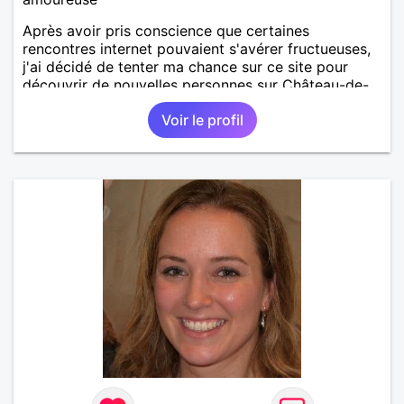
Après avoir pris conscience que certaines
rencontres internet pouvaient s'avérer fructueuses,
j'ai décidé de tenter ma chance sur ce site pour
découvrir de nouvelles personnes sur Château-de-
Loir voire Le Mans ou La Flèche !
Voir le profil