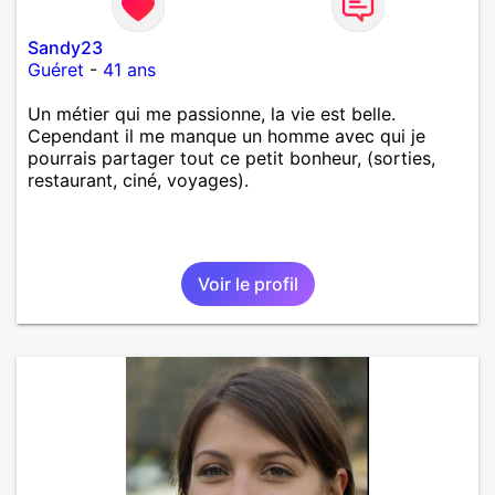
Sandy23
Guéret
-
41 ans
Un métier qui me passionne, la vie est belle.
Cependant il me manque un homme avec qui je
pourrais partager tout ce petit bonheur, (sorties,
restaurant, ciné, voyages).
Voir le profil