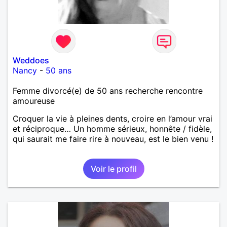
Weddoes
Nancy
-
50 ans
Femme divorcé(e) de 50 ans recherche rencontre
amoureuse
Croquer la vie à pleines dents, croire en l’amour vrai
et réciproque… Un homme sérieux, honnête / fidèle,
qui saurait me faire rire à nouveau, est le bien venu !
Voir le profil