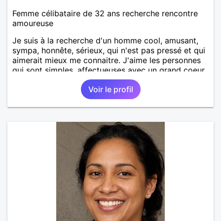
Femme célibataire de 32 ans recherche rencontre
amoureuse
Je suis à la recherche d'un homme cool, amusant,
sympa, honnête, sérieux, qui n'est pas pressé et qui
aimerait mieux me connaitre. J'aime les personnes
qui sont simples, affectueuses avec un grand coeur.
Voir le profil