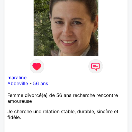
maraline
Abbeville
-
56 ans
Femme divorcé(e) de 56 ans recherche rencontre
amoureuse
Je cherche une relation stable, durable, sincère et
fidèle.