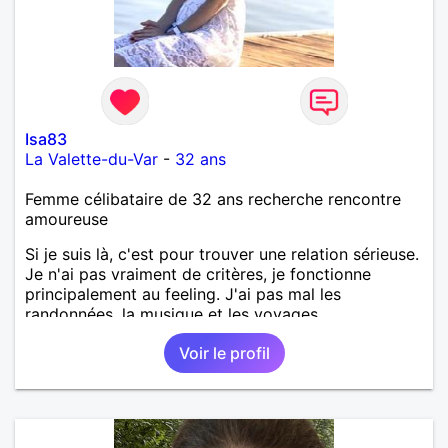
Isa83
La Valette-du-Var
-
32 ans
Femme célibataire de 32 ans recherche rencontre
amoureuse
Si je suis là, c'est pour trouver une relation sérieuse.
Je n'ai pas vraiment de critères, je fonctionne
principalement au feeling. J'ai pas mal les
randonnées, la musique et les voyages.
Voir le profil