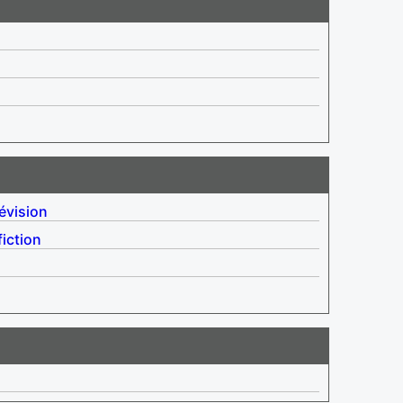
évision
fiction