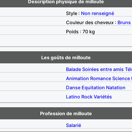
Description physique de milloute
Style :
Non renseigné
Couleur des cheveux :
Bruns
Poids : 70 kg
Les goûts de milloute
Balade
Soirées entre amis
Tél
Animation
Romance
Science 
Danse
Equitation
Natation
Latino
Rock
Variétés
Profession de milloute
Salarié