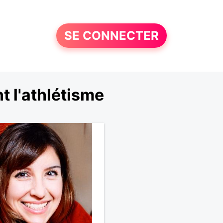
SE CONNECTER
 l'athlétisme