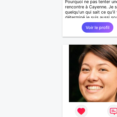
Pourquoi ne pas tenter un
rencontre à Cayenne. Je s
quelqu'un qui sait ce qu'il 
déterminé je suis aussi so
de caractère et je sais
Voir le profil
m'adapter.