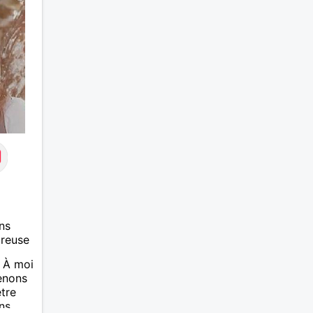
ns
ureuse
? À moi
renons
tre
ns