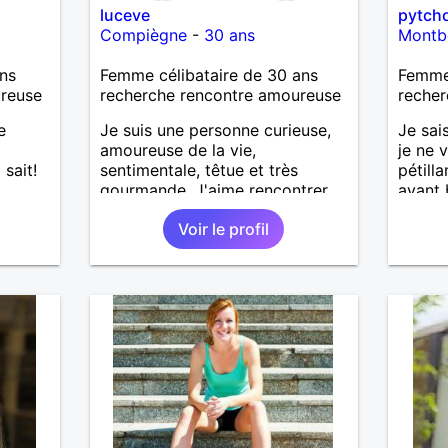
luceve
pytch
Compiègne
-
30 ans
Montbé
ns
Femme célibataire de 30 ans
Femme 
ureuse
recherche rencontre amoureuse
recher
e
Je suis une personne curieuse,
Je sai
amoureuse de la vie,
je ne 
 sait!
sentimentale, têtue et très
pétilla
gourmande. J'aime rencontrer
ayant
les gens aux détours des
cherch
Voir le profil
chemins. Mes passions sont la
connai
lecture, le ciné, les voyages...
plus s