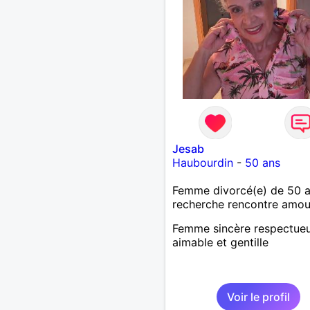
Jesab
Haubourdin
-
50 ans
Femme divorcé(e) de 50 
recherche rencontre amo
Femme sincère respectue
aimable et gentille
Voir le profil