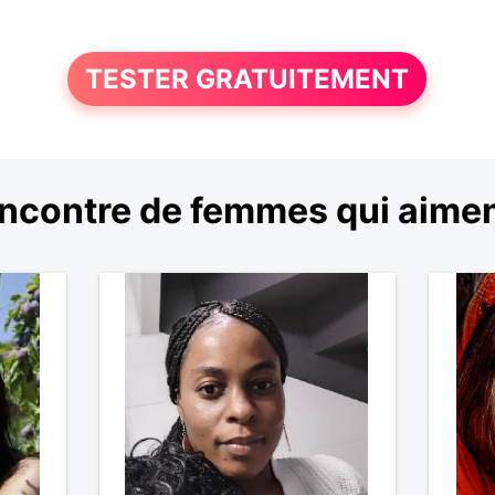
TESTER GRATUITEMENT
ncontre de femmes qui aiment