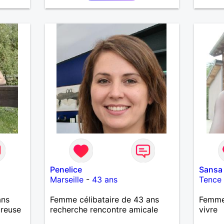
bonheur pour une vie à 2.
veux p
seul h
compli
meille
Penelice
Sansa
Marseille
-
43 ans
Tence
ans
Femme célibataire de 43 ans
Femme 
ureuse
recherche rencontre amicale
vivre