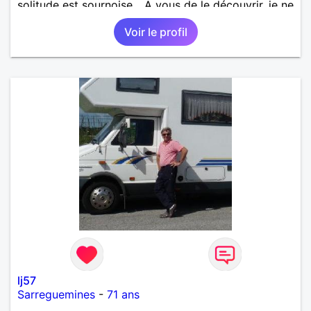
solitude est sournoise... A vous de le découvrir, je ne
serais peut-être pas objectif. Rencontrer pour
Voir le profil
débuter, partager ensuite si le "feeling" se présente.
lj57
Sarreguemines
-
71 ans