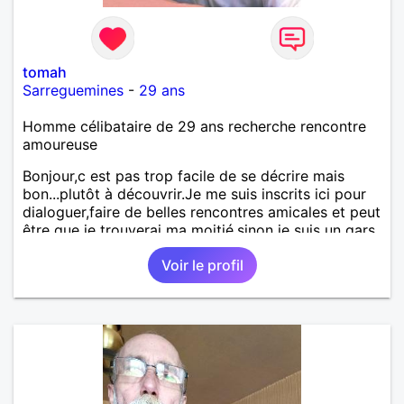
tomah
Sarreguemines
-
29 ans
Homme célibataire de 29 ans recherche rencontre
amoureuse
Bonjour,c est pas trop facile de se décrire mais
bon...plutôt à découvrir.Je me suis inscrits ici pour
dialoguer,faire de belles rencontres amicales et peut
être que je trouverai ma moitié.sinon je suis un gars
calme,sincère,fidèle honnête mais j ai aussi des
Voir le profil
défauts et j aime pas me prendre la tête.