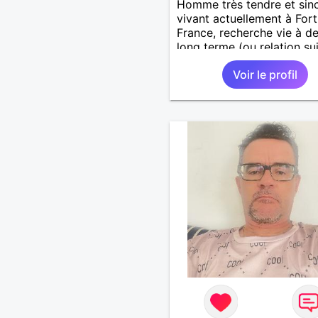
Homme très tendre et sin
vivant actuellement à For
France, recherche vie à d
long terme (ou relation sui
sentiments évolutifs et sin
Voir le profil
avec une femme aimant
beaucoup les randonnés, 
coquette, aimant aussi con
piments et fantaisies, joie
vivre, être deux complice
long chemin de bonheur
durable. Je suis entièreme
libre.