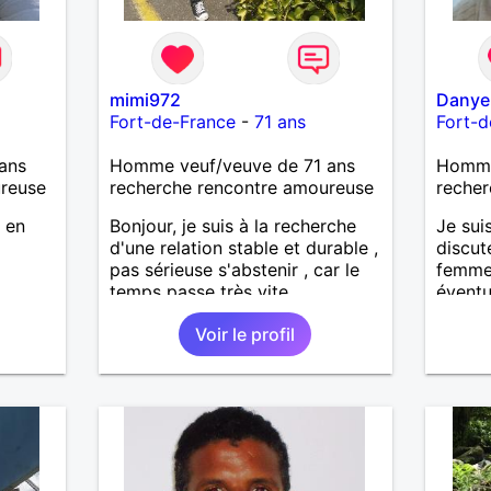
mimi972
Danye
Fort-de-France
-
71 ans
Fort-d
ans
Homme veuf/veuve de 71 ans
Homme
ureuse
recherche rencontre amoureuse
recher
e en
Bonjour, je suis à la recherche
Je suis
d'une relation stable et durable ,
discut
pas sérieuse s'abstenir , car le
femme
temps passe très vite
éventu
et bala
Voir le profil
J'ai d
d'inté
balade