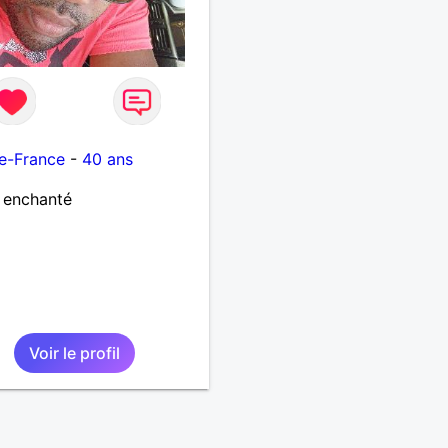
o
e-France
-
40 ans
r enchanté
Voir le profil