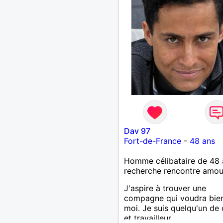
de tête, une tolérance da
que nous sommes.
Dav 97
Fort-de-France
-
48 ans
Homme célibataire de 48 
recherche rencontre amo
J'aspire à trouver une
compagne qui voudra bie
moi. Je suis quelqu'un de 
et travailleur.