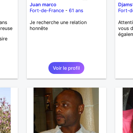
Juan marco
Djams
Fort-de-France
-
61 ans
Fort-d
ans
Je recherche une relation
Attenti
ureuse
honnête
vous d
égalem
sire
Voir le profil