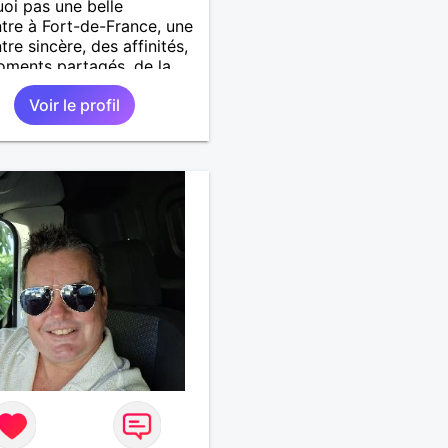
oi pas une belle
tre à Fort-de-France, une
tre sincère, des affinités,
ments partagés, de la
cité, le bonheur d'être
Voir le profil
le...