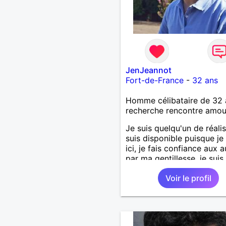
JenJeannot
Fort-de-France
-
32 ans
Homme célibataire de 32 
recherche rencontre amo
Je suis quelqu'un de réalis
suis disponible puisque je 
ici, je fais confiance aux a
par ma gentillesse, je suis
objectif, j'ai des valeurs
Voir le profil
morales,... Je désire une r
harmonieuse, sereine,
enrichissante, constructiv
envie de découverte de so
de l'autre, un partage san