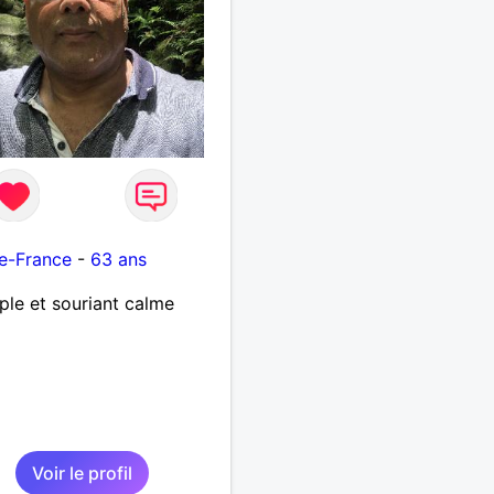
e-France
-
63 ans
ple et souriant calme
Voir le profil