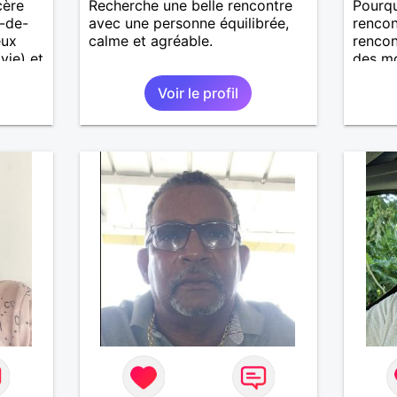
cère
Recherche une belle rencontre
Pourqu
t-de-
avec une personne équilibrée,
rencon
eux
calme et agréable.
rencon
vie) et
des mo
cères,
compli
Voir le profil
ensemb
assez
cilier
 de
 pour
nt