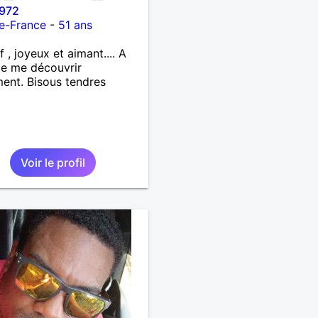
972
e-France
-
51 ans
f , joyeux et aimant.... A
e me découvrir
ent. Bisous tendres
Voir le profil