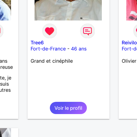
Tree6
Reivil
Fort-de-France
-
46 ans
Fort-d
ans
Grand et cinéphile
Olivie
ureuse
te, je
suis
utres
Voir le profil
elation
e. Une
i et
s prise