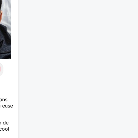
ns ce
ans
ureuse
n de
cool