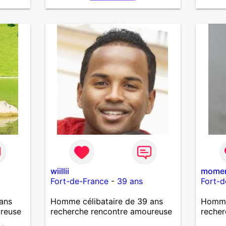
wiillii
momen
Fort-de-France
-
39 ans
Fort-d
ans
Homme célibataire de 39 ans
Homme 
ureuse
recherche rencontre amoureuse
recher