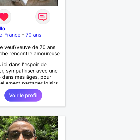
llo
e-France
-
70 ans
 veuf/veuve de 70 ans
che rencontre amoureuse
 ici dans l'espoir de
er, sympathiser avec une
 dans mes âges, pour
ellement partager loisirs
des voire plus si affinité.
Voir le profil
e nombreux centres
rêt comme la musique,
s, pêche, gastronomie,...