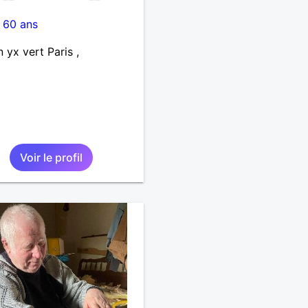
-
60 ans
n yx vert Paris ,
Voir le profil