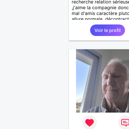
recherche relation sérieus
,j'aime la compagnie donc
mal d'amis caractère plut
allure normale ,décontract
voudrais rencontrer une
Voir le profil
personne aimant la nature
,bricolage ,quelqu'un de s
et naturel à vos claviers
mesdames