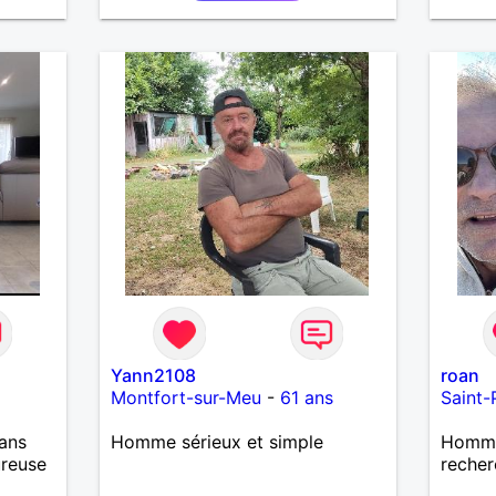
sans prise de tête.
souhai
J'aime
de ran
se rel
finale
temps.
dire e
revan
contac
d'info
Yann2108
roan
Montfort-sur-Meu
-
61 ans
Saint-
ans
Homme sérieux et simple
Homme 
ureuse
recher