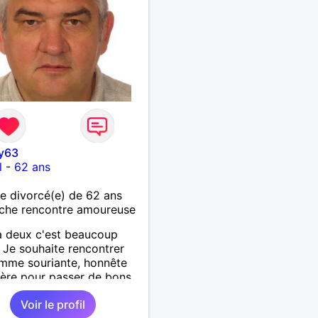
y63
l
-
62 ans
 divorcé(e) de 62 ans
che rencontre amoureuse
à deux c'est beaucoup
 Je souhaite rencontrer
mme souriante, honnête
cère pour passer de bons
s, qui aime plaisanter, se
Voir le profil
r et partager, je le