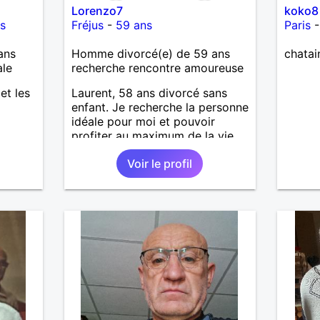
Lorenzo7
koko8
s
Fréjus
-
59 ans
Paris
ans
Homme divorcé(e) de 59 ans
chatai
ale
recherche rencontre amoureuse
 et les
Laurent, 58 ans divorcé sans
enfant. Je recherche la personne
idéale pour moi et pouvoir
profiter au maximum de la vie
de couple
Voir le profil