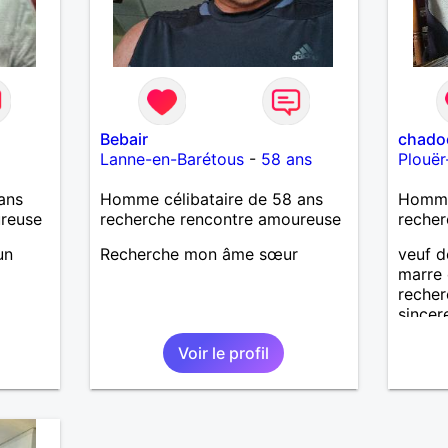
Bebair
chado
Lanne-en-Barétous
-
58 ans
Plouër
ans
Homme célibataire de 58 ans
Homme
ureuse
recherche rencontre amoureuse
recher
un
Recherche mon âme sœur
veuf d
marre 
recher
sincer
Voir le profil