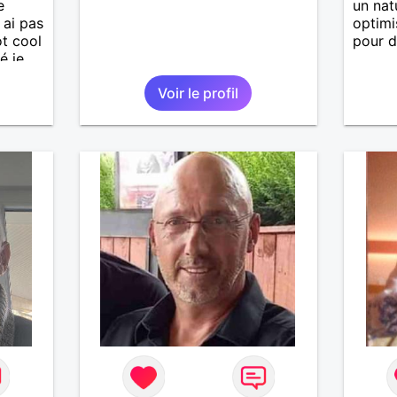
e
un nat
 ai pas
optimi
ot cool
pour d
é je
Voir le profil
imple