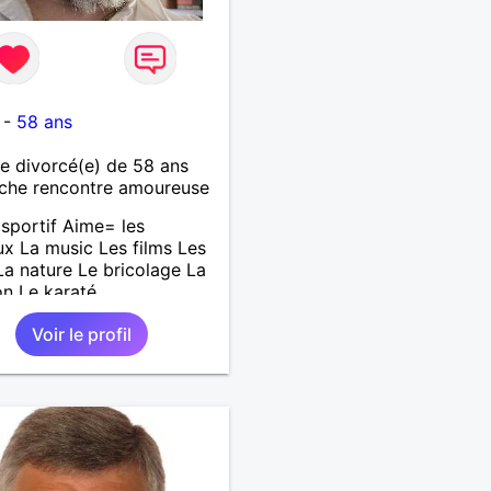
-
58 ans
 divorcé(e) de 58 ans
che rencontre amoureuse
sportif Aime= les
x La music Les films Les
 La nature Le bricolage La
on Le karaté
Voir le profil