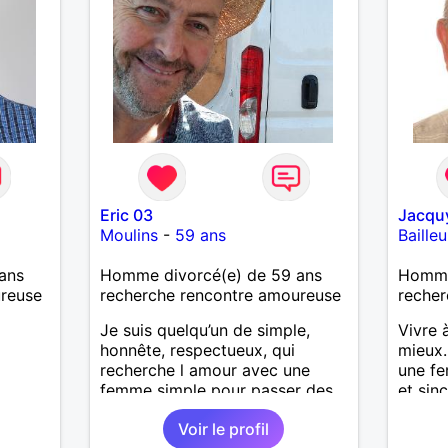
Eric 03
Jacqu
Moulins
-
59 ans
Bailleu
ans
Homme divorcé(e) de 59 ans
Homme
ureuse
recherche rencontre amoureuse
recher
Je suis quelqu’un de simple,
Vivre 
honnête, respectueux, qui
mieux.
recherche l amour avec une
une fe
femme simple pour passer des
et sin
moments agréables :discuter,
moment
Voir le profil
voyager, visiter d’autres pays
balade