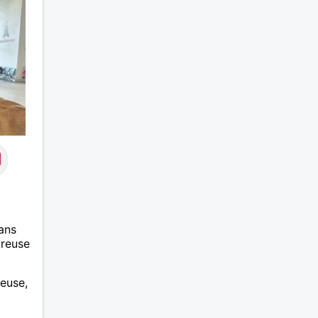
ans
ureuse
euse,