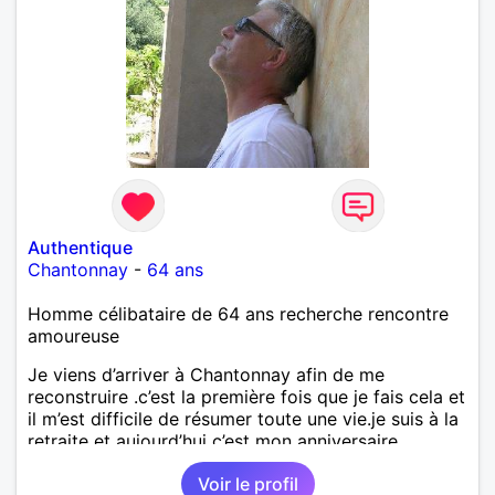
Authentique
Chantonnay
-
64 ans
Homme célibataire de 64 ans recherche rencontre
amoureuse
Je viens d’arriver à Chantonnay afin de me
reconstruire .c’est la première fois que je fais cela et
il m’est difficile de résumer toute une vie.je suis à la
retraite et aujourd’hui c’est mon anniversaire
!J’aimerais rencontrer quelqu’un qui partage les
Voir le profil
mêmes valeurs qui font de quelqu’un un être humain