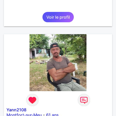
Voir le profil
Yann2108
Montfort-sur-Meu
-
61 ans