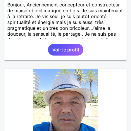
Bonjour, Anciennement concepteur et constructeur
de maison bioclimatique en bois. Je suis maintenant
à la retraite. Je vis seul, je suis plutôt orienté
spiritualité et énergie mais je suis aussi très
pragmatique et un très bon bricoleur. J’aime la
douceur, la sensualité, le partage . Je ne suis pas
dans le courant de pensée imposé. Je souhaite
rencontrer une personne pour partager,
Voir le profil
expérimenté, découvrir ensemble et se soutenir
mutuellement pour devenir le meilleur de soi-même
et rayonner l'amour. Je vis actuellement dans le Lot
mais je compte m'installer à nouveau à l'ile de la
Réunion avant la fin 2026. Pierre