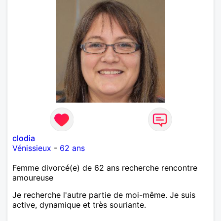
clodia
Vénissieux
-
62 ans
Femme divorcé(e) de 62 ans recherche rencontre
amoureuse
Je recherche l'autre partie de moi-même. Je suis
active, dynamique et très souriante.