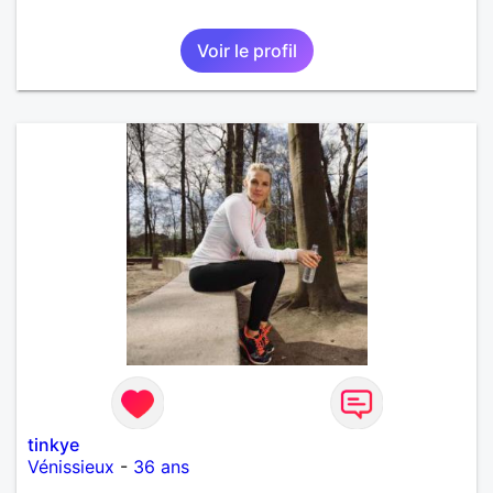
Voir le profil
tinkye
Vénissieux
-
36 ans