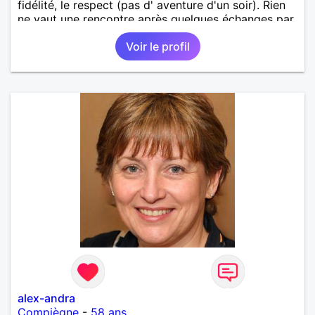
fidélité, le respect (pas d' aventure d'un soir). Rien
ne vaut une rencontre après quelques échanges par
messages pour savoir si il y a un feeling entre les
Voir le profil
deux et le désir de se revoir. Au plaisir de se
découvrir...
alex-andra
Compiègne
-
58 ans