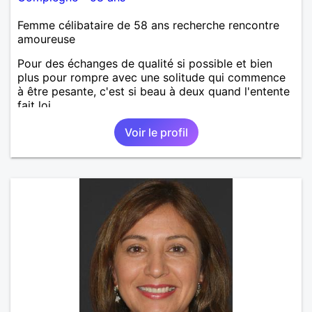
Femme célibataire de 58 ans recherche rencontre
amoureuse
Pour des échanges de qualité si possible et bien
plus pour rompre avec une solitude qui commence
à être pesante, c'est si beau à deux quand l'entente
fait loi.
Voir le profil