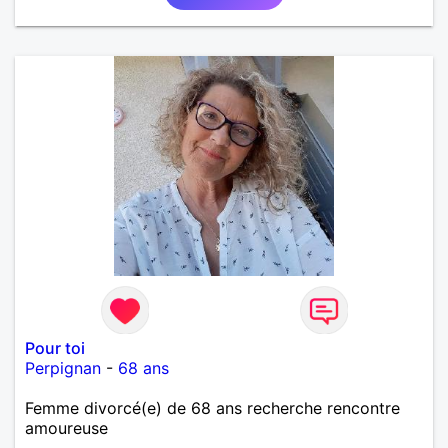
Pour toi
Perpignan
-
68 ans
Femme divorcé(e) de 68 ans recherche rencontre
amoureuse