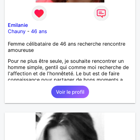
Emilanie
Chauny
-
46 ans
Femme célibataire de 46 ans recherche rencontre
amoureuse
Pour ne plus être seule, je souhaite rencontrer un
homme simple, gentil qui comme moi recherche de
l'affection et de l'honnêteté. Le but est de faire
connaissance pour partager de bons moments a
deux et qui sait si ça le fait on peut envisager
Voir le profil
beaucoup plus...