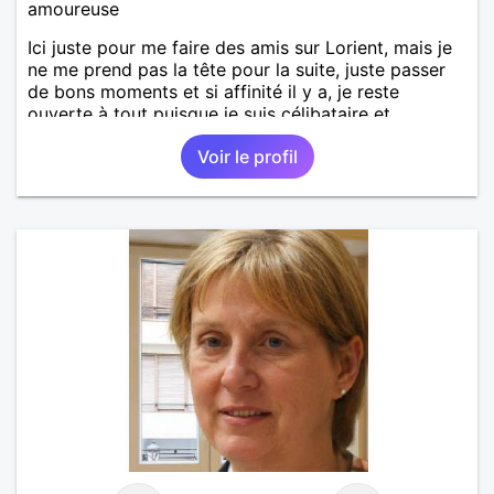
amoureuse
Ici juste pour me faire des amis sur Lorient, mais je
ne me prend pas la tête pour la suite, juste passer
de bons moments et si affinité il y a, je reste
ouverte à tout puisque je suis célibataire et
disponible.
Voir le profil