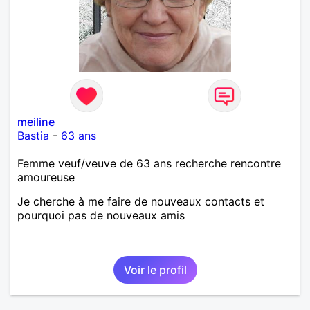
meiline
Bastia
-
63 ans
Femme veuf/veuve de 63 ans recherche rencontre
amoureuse
Je cherche à me faire de nouveaux contacts et
pourquoi pas de nouveaux amis
Voir le profil