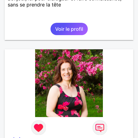
sans se prendre la tête
Voir le profil