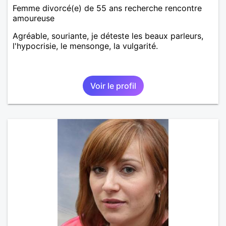
Femme divorcé(e) de 55 ans recherche rencontre
amoureuse
Agréable, souriante, je déteste les beaux parleurs,
l'hypocrisie, le mensonge, la vulgarité.
Voir le profil