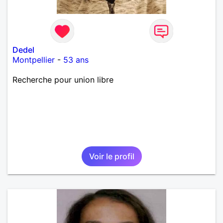
Dedel
Montpellier
-
53 ans
Recherche pour union libre
Voir le profil