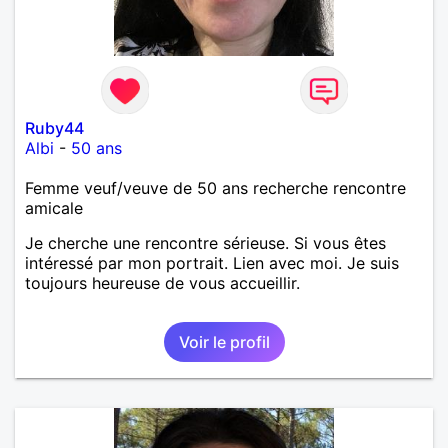
Ruby44
Albi
-
50 ans
Femme veuf/veuve de 50 ans recherche rencontre
amicale
Je cherche une rencontre sérieuse. Si vous êtes
intéressé par mon portrait. Lien avec moi. Je suis
toujours heureuse de vous accueillir.
Voir le profil