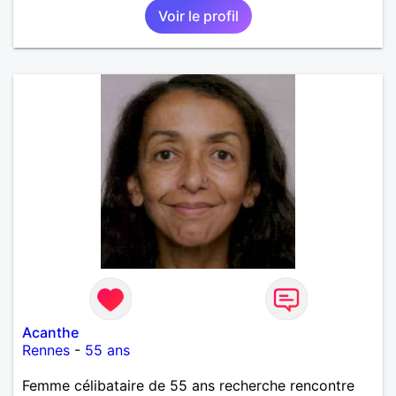
Voir le profil
Acanthe
Rennes
-
55 ans
Femme célibataire de 55 ans recherche rencontre