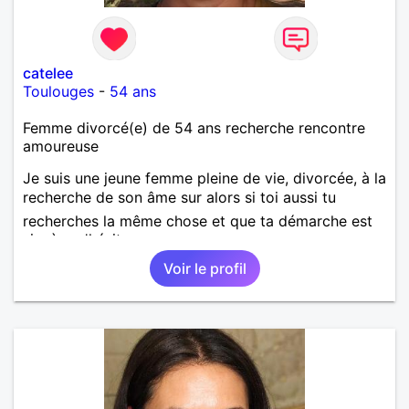
catelee
Toulouges
-
54 ans
Femme divorcé(e) de 54 ans recherche rencontre
amoureuse
Je suis une jeune femme pleine de vie, divorcée, à la
recherche de son âme sur alors si toi aussi tu
recherches la même chose et que ta démarche est
sincère n'hésite pas.
Voir le profil