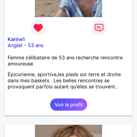
Karine1
Anglet
-
53 ans
Femme célibataire de 53 ans recherche rencontre
amoureuse
Épicurienne, sportive,les pieds sur terre et droite
dans mes baskets . Les belles rencontres se
provoquent parfois autant qu’elles se trouvent..
Voir le profil