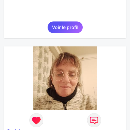
Voir le profil