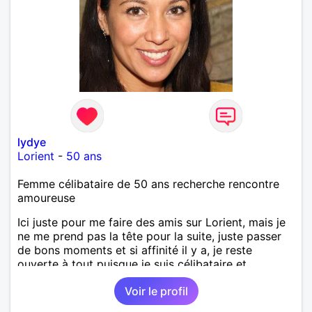
lydye
Lorient
-
50 ans
Femme célibataire de 50 ans recherche rencontre
amoureuse
Ici juste pour me faire des amis sur Lorient, mais je
ne me prend pas la tête pour la suite, juste passer
de bons moments et si affinité il y a, je reste
ouverte à tout puisque je suis célibataire et
disponible.
Voir le profil