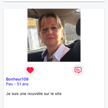
Bonheur109
Pau
-
51 ans
Je suis une nouvelle sur le site