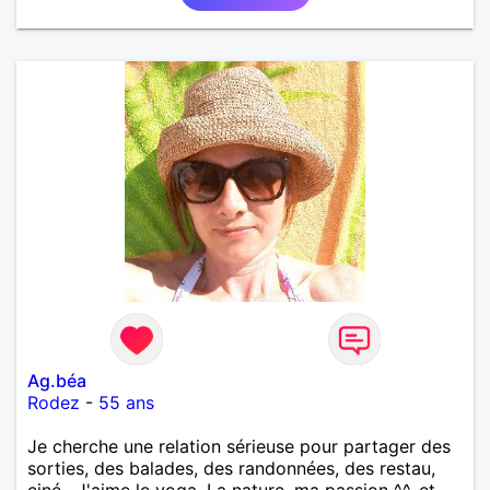
Ag.béa
Rodez
-
55 ans
Je cherche une relation sérieuse pour partager des
sorties, des balades, des randonnées, des restau,
ciné . J'aime le yoga, La nature, ma passion ^^, et