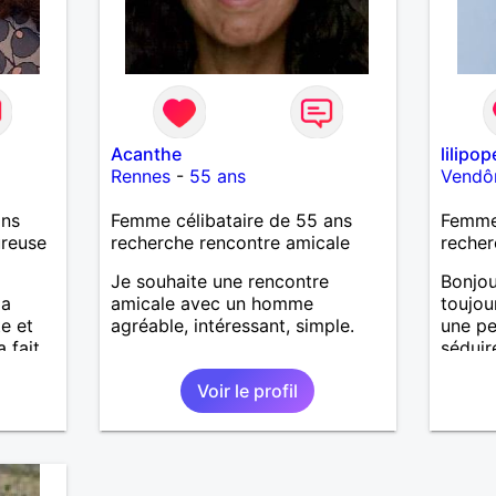
Acanthe
lilipop
Rennes
-
55 ans
Vend
ans
Femme célibataire de 55 ans
Femme 
ureuse
recherche rencontre amicale
recher
Je souhaite une rencontre
Bonjou
ma
amicale avec un homme
toujou
te et
agréable, intéressant, simple.
une pe
 fait
séduir
sincéri
Voir le profil