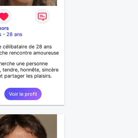
hors
s
-
28 ans
célibataire de 28 ans
che rencontre amoureuse
herche une personne
, tendre, honnête, sincère
t partager les plaisirs.
Voir le profil