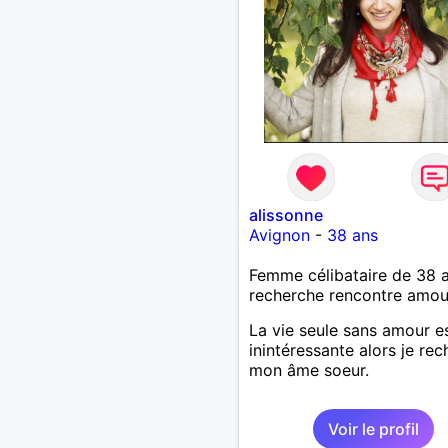
alissonne
Avignon
-
38 ans
Femme célibataire de 38 
recherche rencontre amo
La vie seule sans amour e
inintéressante alors je re
mon âme soeur.
Voir le profil