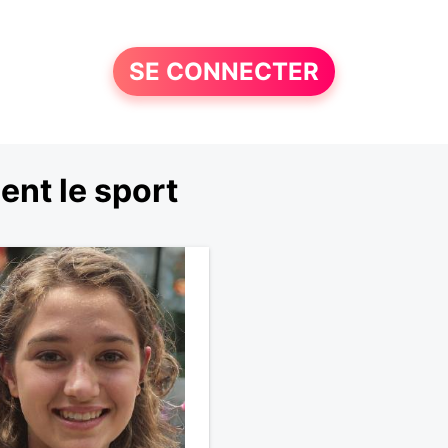
SE CONNECTER
nt le sport