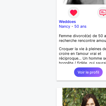
Weddoes
Nancy
-
50 ans
Femme divorcé(e) de 50 
recherche rencontre amo
Croquer la vie à pleines d
croire en l’amour vrai et
réciproque… Un homme sé
honnête / fidèle, qui saura
faire rire à nouveau, est le
Voir le profil
venu !