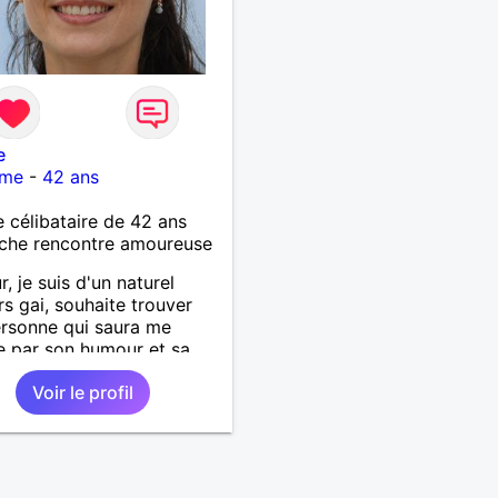
e
ôme
-
42 ans
célibataire de 42 ans
che rencontre amoureuse
r, je suis d'un naturel
rs gai, souhaite trouver
rsonne qui saura me
e par son humour et sa
té.
Voir le profil