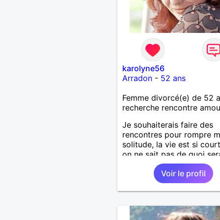
karolyne56
Arradon
-
52 ans
Femme divorcé(e) de 52 
recherche rencontre amo
Je souhaiterais faire des
rencontres pour rompre 
solitude, la vie est si cour
on ne sait pas de quoi sera
demain.
Voir le profil